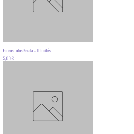
Encens Lotus Kerala – 10 unités
Prix
5,00 €