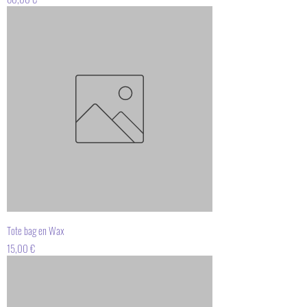
Tote bag en Wax
Prix
15,00 €