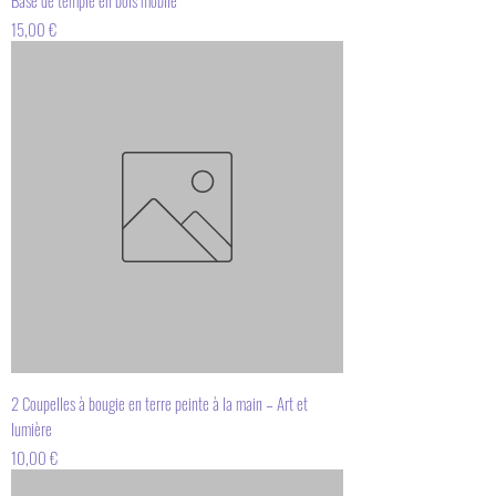
Base de temple en bois mobile
Prix
15,00 €
2 Coupelles à bougie en terre peinte à la main – Art et
lumière
Prix
10,00 €