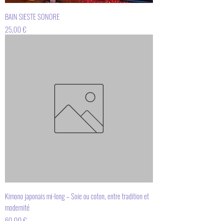
BAIN SIESTE SONORE
Prix
25,00 €
Kimono japonais mi-long – Soie ou coton, entre tradition et
modernité
Prix
60,00 €