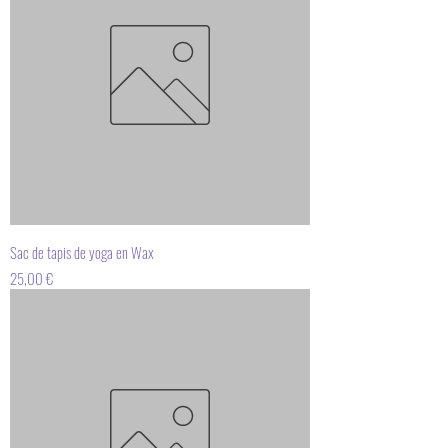
Sac de tapis de yoga en Wax
Prix
25,00 €