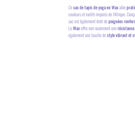
Ce
sac de tapis de yoga en Wax
allie
prati
couleurs et motifs inspirés de l'Afrique. Con
sac est également doté de
poignées renfor
Le
Wax
offre non seulement une
résistance
également une touche de
style vibrant et