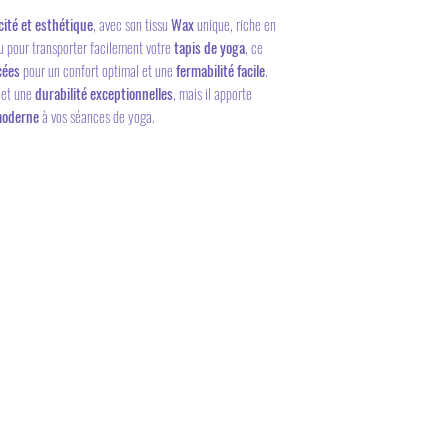
cité et esthétique
, avec son tissu
Wax
unique, riche en
çu pour transporter facilement votre
tapis de yoga
, ce
cées
pour un confort optimal et une
fermabilité facile
.
et une
durabilité exceptionnelles
, mais il apporte
 moderne
à vos séances de yoga.