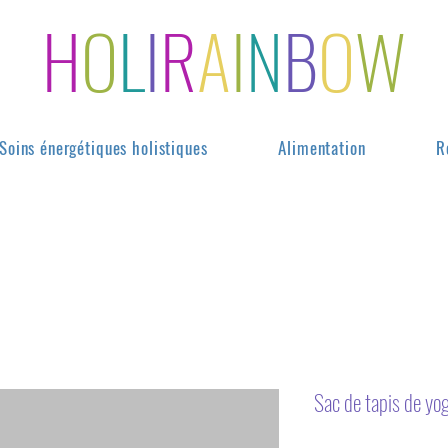
H
O
L
I
R
A
I
N
B
O
W
Soins énergétiques holistiques
Alimentation
R
Sac de tapis de yo