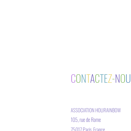
C
O
N
T
A
C
TE
Z
-
N
O
U
ASSOCIATION HOLIRAINBOW
105, rue de Rome
75017 Paris, France