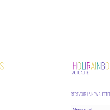
S
H
O
L
I
R
A
I
N
B
O
ACTUALITE
RECEVOIR LA NEWSLETTE