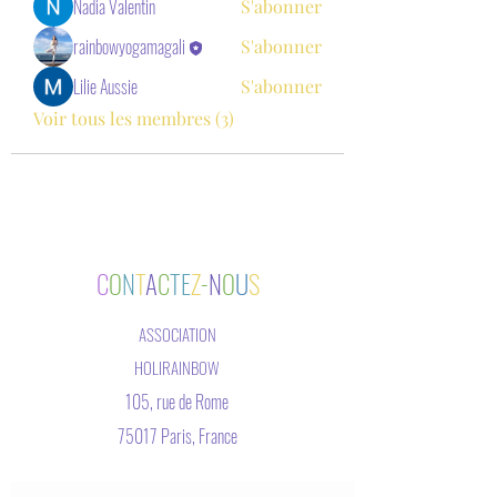
Nadia Valentin
S'abonner
rainbowyogamagali
S'abonner
Lilie Aussie
S'abonner
Voir tous les membres (3)
C
O
N
T
A
C
TE
Z
-
N
O
U
S
ASSOCIATION
HOLIRAINBOW
105, rue de Rome
75017 Paris, France