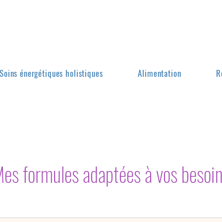
H
O
L
I
R
A
I
N
B
O
W
Soins énergétiques holistiques
Alimentation
R
es formules adaptées à vos
besoi