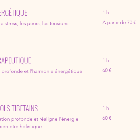
NERGÉTIQUE
1 h
À
À partir de 70 €
e stress, les peurs, les tensions
partir
de
70
euros
RAPEUTIQUE
1 h
60
60 €
te profonde et l'harmonie énergétique
euros
BOLS TIBETAINS
1 h
60
60 €
tion profonde et réaligne l'énergie
euros
bien-être holistique