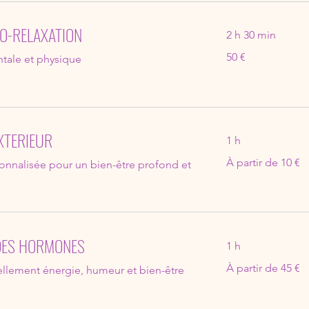
O-RELAXATION
2 h 30 min
50
50 €
ntale et physique
euros
XTERIEUR
1 h
À
À partir de 10 €
onnalisée pour un bien-être profond et
partir
de
10
euros
 DES HORMONES
1 h
À
À partir de 45 €
ellement énergie, humeur et bien-être
partir
de
45
euros