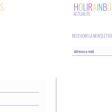
S
H
O
L
I
R
A
I
N
B
O
ACTUALITE
RECEVOIR LA NEWSLETTE