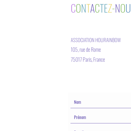
C
O
N
T
A
C
TE
Z
-
N
O
U
ASSOCIATION HOLIRAINBOW
105, rue de Rome
75017 Paris, France