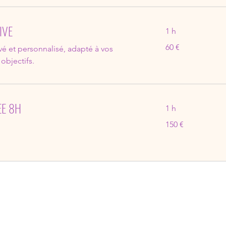
IVE
1 h
60
60 €
vé et personnalisé, adapté à vos
euros
objectifs.
EE 8H
1 h
150
150 €
euros