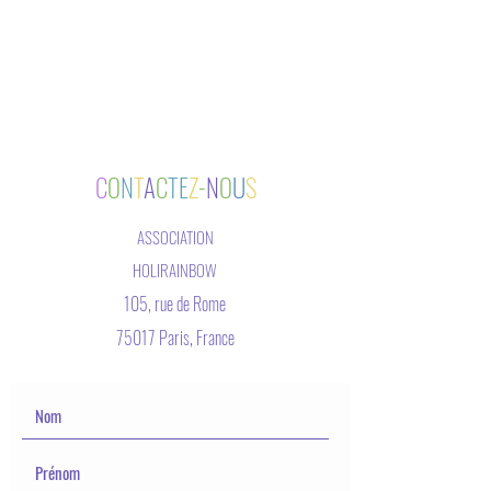
C
O
N
T
A
C
TE
Z
-
N
O
U
S
ASSOCIATION
HOLIRAINBOW
105, rue de Rome
75017 Paris, France