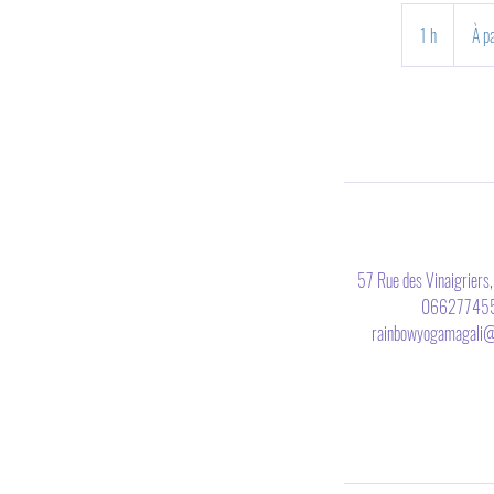
À
partir
1 h
1
À p
de
10
euros
57 Rue des Vinaigriers,
06627745
rainbowyogamagali