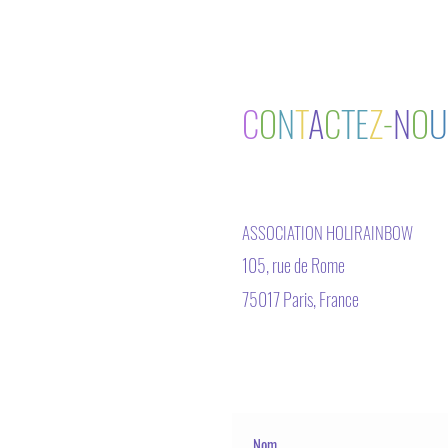
C
O
N
T
A
C
TE
Z
-
N
O
U
ASSOCIATION HOLIRAINBOW
105, rue de Rome
75017 Paris, France