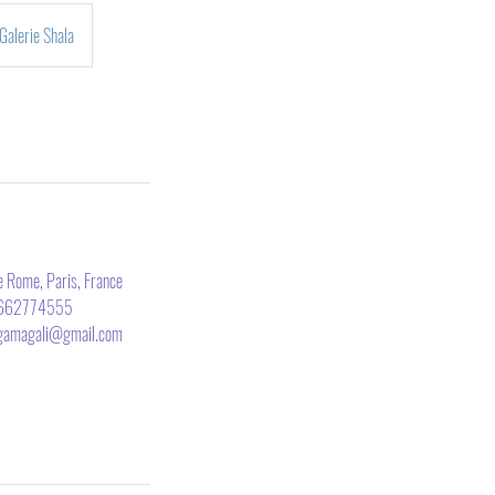
Galerie Shala
 Rome, Paris, France
662774555
gamagali@gmail.com