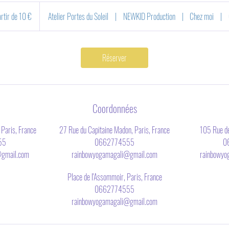
artir de 10 €
Atelier Portes du Soleil
|
NEWKID Production
|
Chez moi
|
Réserver
Coordonnées
 Paris, France
27 Rue du Capitaine Madon, Paris, France
105 Rue de
55
0662774555
0
@gmail.com
rainbowyogamagali@gmail.com
rainbowyo
Place de l'Assommoir, Paris, France
0662774555
rainbowyogamagali@gmail.com