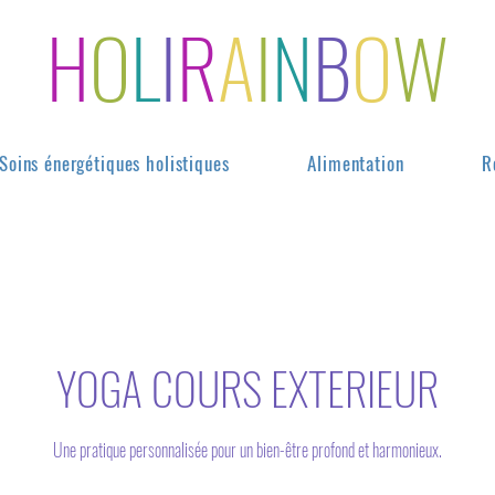
H
O
L
I
R
A
I
N
B
O
W
Soins énergétiques holistiques
Alimentation
R
YOGA COURS EXTERIEUR
Une pratique personnalisée pour un bien-être profond et harmonieux.