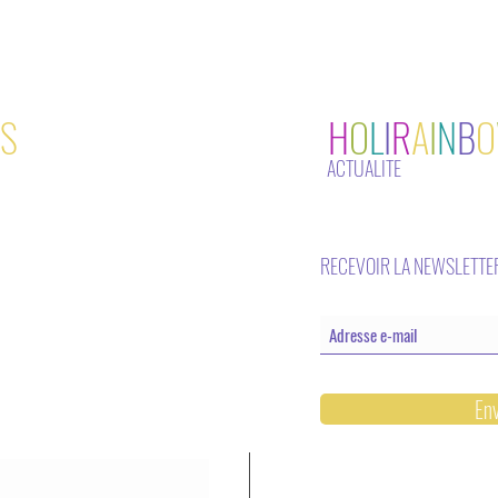
S
H
O
L
I
R
A
I
N
B
O
ACTUALITE
RECEVOIR LA NEWSLETTE
En