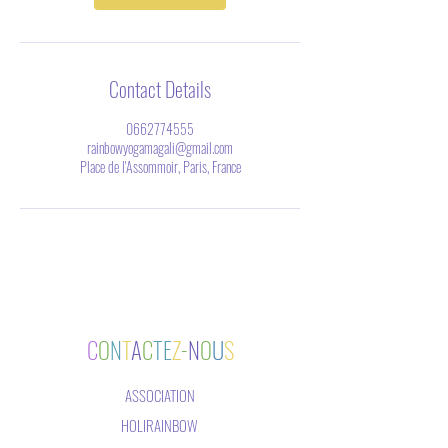
Contact Details
0662774555
rainbowyogamagali@gmail.com
Place de l'Assommoir, Paris, France
C
O
N
T
A
C
TE
Z
-
N
O
U
S
ASSOCIATION
HOLIRAINBOW