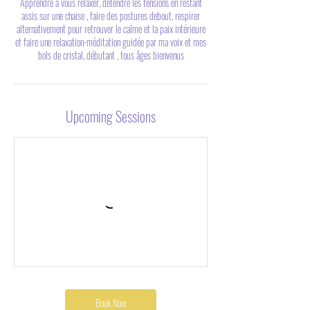
Apprendre à vous relaxer, détendre les tensions en restant
assis sur une chaise , faire des postures debout, respirer
alternativement pour retrouver le calme et la paix intérieure
et faire une relaxation-méditation guidée par ma voix et mes
bols de cristal, débutant , tous âges bienvenus
Upcoming Sessions
Book Now