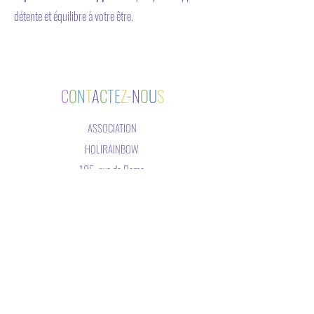
détente et équilibre à votre être.
C
O
N
T
A
C
TE
Z
-
N
O
U
S
ASSOCIATION
HOLIRAINBOW
105, rue de Rome
75017 Paris, France