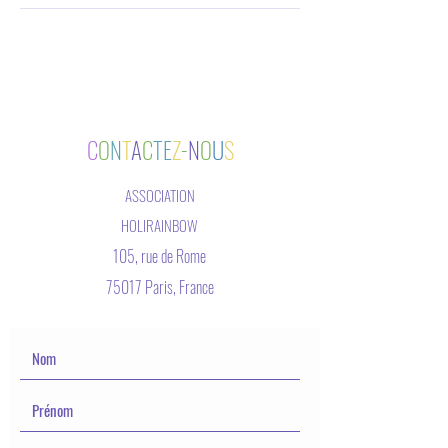
C
O
N
T
A
C
TE
Z
-
N
O
U
S
ASSOCIATION
HOLIRAINBOW
105, rue de Rome
75017 Paris, France