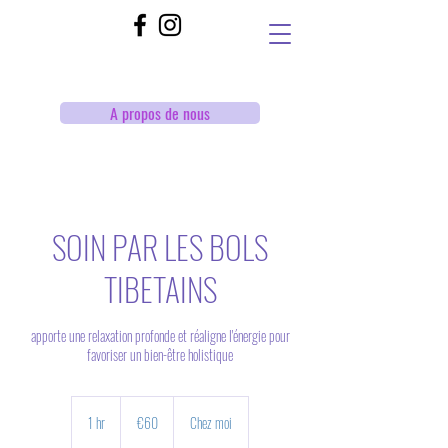
A propos de nous
SOIN PAR LES BOLS
TIBETAINS
apporte une relaxation profonde et réaligne l'énergie pour
favoriser un bien-être holistique
60
euros
1 hr
1
€60
Chez moi
h