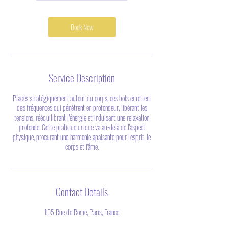
Book Now
Service Description
Placés stratégiquement autour du corps, ces bols émettent
des fréquences qui pénètrent en profondeur, libérant les
tensions, rééquilibrant l'énergie et induisant une relaxation
profonde. Cette pratique unique va au-delà de l'aspect
physique, procurant une harmonie apaisante pour l'esprit, le
corps et l'âme.
Contact Details
105 Rue de Rome, Paris, France