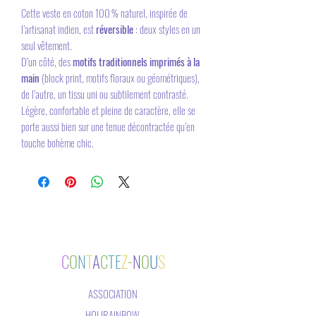
Cette veste en coton 100 % naturel, inspirée de
l’artisanat indien, est
réversible
: deux styles en un
seul vêtement.
D’un côté, des
motifs traditionnels imprimés à la
main
(block print, motifs floraux ou géométriques),
de l’autre, un tissu uni ou subtilement contrasté.
Légère, confortable et pleine de caractère, elle se
porte aussi bien sur une tenue décontractée qu’en
touche bohème chic.
C
O
N
T
A
C
TE
Z
-
N
O
U
S
ASSOCIATION
HOLIRAINBOW